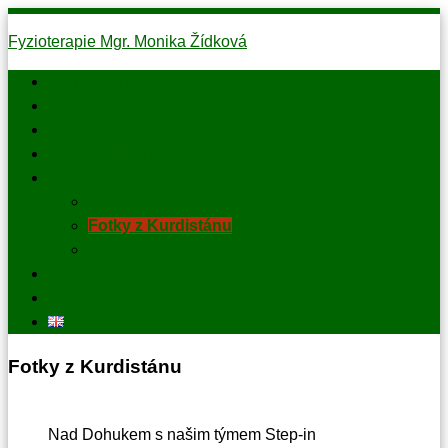
Skip
Fyzioterapie Mgr. Monika Žídková
to
content
Co nabízíme
Rehabilitace
O nás
a
Cvičení
úleva
Terapeutické metody
od
Galerie
bolesti,
Fotky ordinace
Frýdlant
Fotky z Kurdistánu
nad
Videa
Ostravicí
Ceník
Kontakt
Fotky z Kurdistánu
Nad Dohukem s našim týmem Step-in