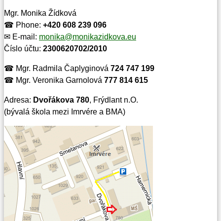
Mgr. Monika Žídková
☎ Phone:
+420 608 239 096
✉ E-mail:
monika@monikazidkova.eu
Číslo účtu:
2300620702/2010
☎ Mgr. Radmila Čaplyginová
724 747 199
☎ Mgr. Veronika Garnolová
777 814 615
Adresa:
Dvořákova 780
, Frýdlant n.O.
(bývalá škola mezi Imrvére a BMA)